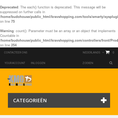
Deprecated
: The each() function is deprecated. This message will be
suppressed on further calls in
/home/budohouse/public_html/kravshopping.com/tools/smarty/sysplugi
on line
75
Warning
: count(): Parameter must be an array or an object that implements
Countable in
/home/budohouse/public_html/kravshopping.com/controllers/front/Prod
on line
254
0
CONTACTEER ONS
NEDERLANDS
YOUR ACCOUNT
INLOGGEN
CATEGORIEËN