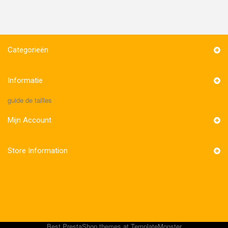
Categorieën
Informatie
guide de tailles
Mijn Account
Store Information
Best
PrestaShop themes
at TemplateMonster